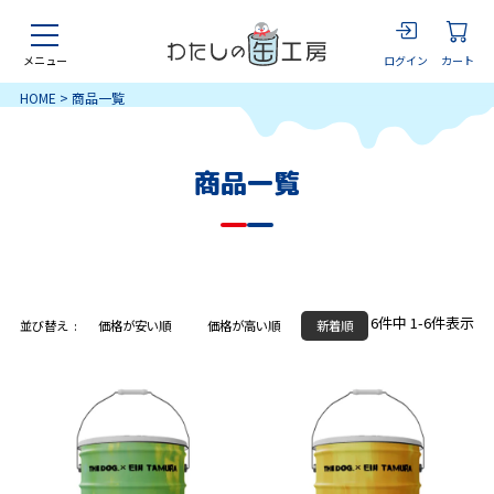
ログイン
カート
メニュー
HOME
商品一覧
商品一覧
6
件中
1
-
6
件表示
並び替え
価格が安い順
価格が高い順
新着順