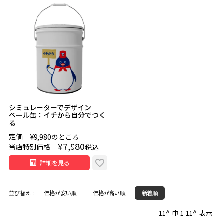
シミュレーターでデザイン
ペール缶：イチから自分でつく
る
定価
¥
9,980
のところ
¥
7,980
当店特別価格
税込
詳細を見る
並び替え
価格が安い順
価格が高い順
新着順
11
件中
1
-
11
件表示