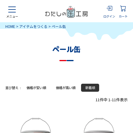
ログイン
カート
メニュー
HOME
アイテムをつくる
ペール缶
ペール缶
並び替え
価格が安い順
価格が高い順
新着順
11
件中
1
-
11
件表示