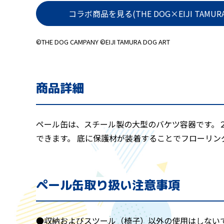
コラボ商品を見る(THE DOG×EIJI TAMURA
©THE DOG CAMPANY ©EIJI TAMURA DOG ART
商品詳細
ペール缶は、スチール製の大型のバケツ容器です。２
できます。 底に保護材が装着することでフローリ
ペール缶取り扱い注意事項
●収納およびスツール（椅子）以外の使用はしない