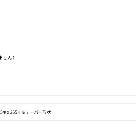
れません）
75Φ x 365H ※テーパー形状