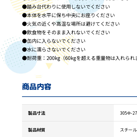
●踏み台代わりに使用しないでください
●本体を水平に保ち中央にお座りください
●火気の近くや高温な場所は避けてください
●飲食物をそのまま入れないでください
●缶内に入らないでください
●水に濡らさないでください
●耐荷重：200kg（60kgを超える重量物は入れら
商品内容
製品寸法
305Φ-2
製品材質
スチール