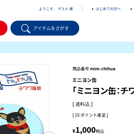
ようこそ、 ゲスト 様
はじめての方へ
アイテムをさがす
商品番号
mini-chihua
ミニヨン缶
「ミニヨン缶：チ
送料込
[
10
ポイント進呈 ]
1,000
¥
税込