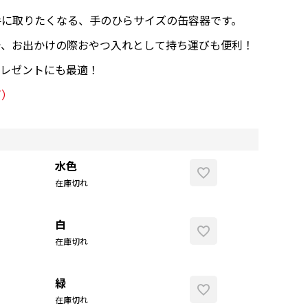
手に取りたくなる、手のひらサイズの缶容器です。
で、お出かけの際おやつ入れとして持ち運びも便利！
プレゼントにも最適！
可）
水色
薄茶
ブラ
在庫切れ
白
在庫切れ
緑
在庫切れ