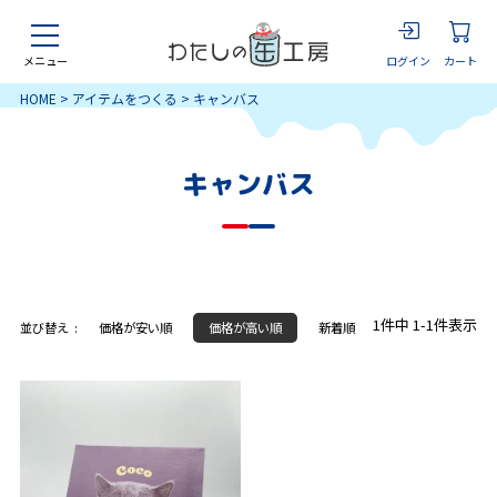
ログイン
カート
メニュー
HOME
アイテムをつくる
キャンバス
キャンバス
1
件中
1
-
1
件表示
並び替え
価格が安い順
価格が高い順
新着順