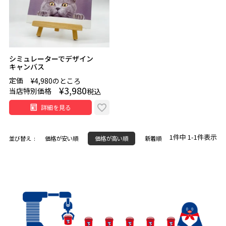
シミュレーターでデザイン
キャンバス
定価
¥
4,980
のところ
¥
3,980
当店特別価格
税込
詳細を見る
1
件中
1
-
1
件表示
並び替え
価格が安い順
価格が高い順
新着順